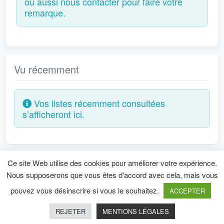
ou aussi nous contacter pour faire votre
remarque.
Vu récemment
Vos listes récemment consultées
s’afficheront ici.
Ce site Web utilise des cookies pour améliorer votre expérience.
Mentions légales
Nous supposerons que vous êtes d'accord avec cela, mais vous
pouvez vous désinscrire si vous le souhaitez.
ACCEPTER
Copyright © 2026
Directory Starter Theme
-
REJETER
MENTIONS LÉGALES
Powered by
WordPress
.