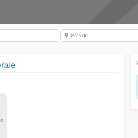
Près de
érale
Favoris
rsonnelle
t
ns