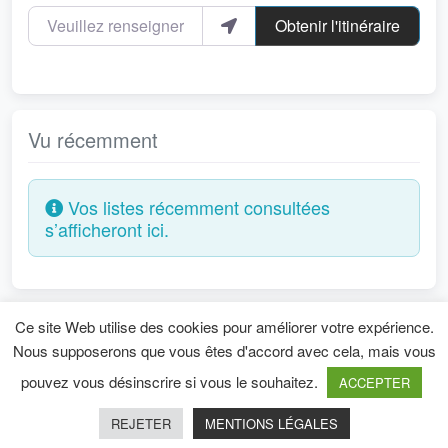
Veuillez renseigner votre localité
Obtenir l'itinéraire
Vu récemment
Vos listes récemment consultées
s’afficheront ici.
Ce site Web utilise des cookies pour améliorer votre expérience.
Mentions légales
Nous supposerons que vous êtes d'accord avec cela, mais vous
pouvez vous désinscrire si vous le souhaitez.
ACCEPTER
Copyright © 2026
Directory Starter Theme
-
REJETER
MENTIONS LÉGALES
Powered by
WordPress
.