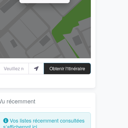
euillez renseigner votre localité
Obtenir l'itinéraire
Vu récemment
Vos listes récemment consultées
s’afficheront ici.