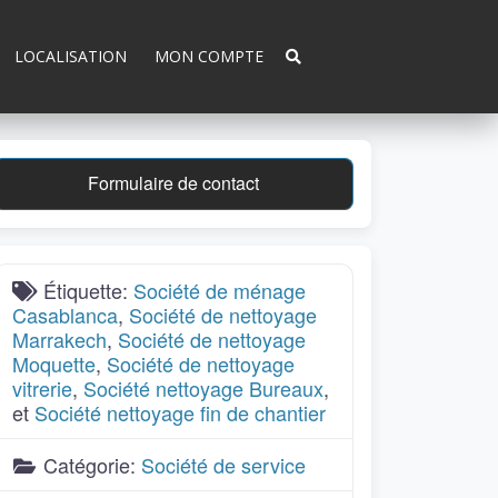
LOCALISATION
MON COMPTE
Formulaire de contact
Étiquette:
Société de ménage
Casablanca
,
Société de nettoyage
Marrakech
,
Société de nettoyage
Moquette
,
Société de nettoyage
vitrerie
,
Société nettoyage Bureaux
,
et
Société nettoyage fin de chantier
Catégorie:
Société de service