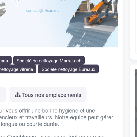
anca
Société de nettoyage Marrakech
ettoyage vitrerie
Société nettoyage Bureaux
e
Tous nos emplacements
ur vous offrir une bonne hygiène et une
ciencieux et travailleurs. Notre équipe peut gérer
 longue ou courte durée.
age Casablanca , c’est avant tout un service