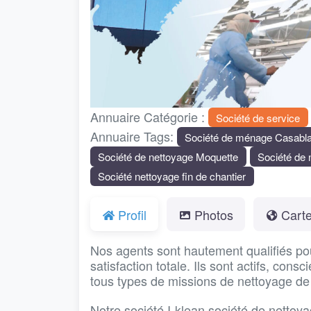
Annuaire Catégorie :
Société de service
Annuaire Tags:
Société de ménage Casabl
Société de nettoyage Moquette
Société de n
Société nettoyage fin de chantier
Profil
Photos
Cart
Nos agents sont hautement qualifiés po
satisfaction totale. Ils sont actifs, cons
tous types de missions de nettoyage de
Notre société I-klean société de nettoy