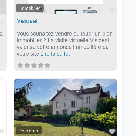
Favoris
Favoris
Immobilier
 de maisons individuelles à Basse-Goulaine (44)
Visidéal
 à
Vous souhaitez vendre ou louer un bien
immobilier ? La visite virtuelle Visidéal
r
valorise votre annonce immobilière ou
votre site
Lire la suite…
Favoris
Favoris
Tourisme