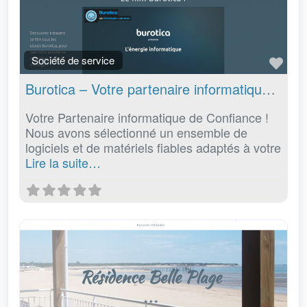
Fav
Société de service
Burotica – Votre partenaire informatique de confiance – Cholet (Maine et loire 49)
Votre Partenaire informatique de Confiance !
Nous avons sélectionné un ensemble de
logiciels et de matériels fiables adaptés à votre
Lire la suite…