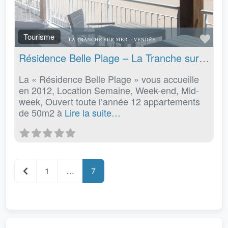
Fav
Tourisme
Résidence Belle Plage – La Tranche sur Mer
La « Résidence Belle Plage » vous accueille
en 2012, Location Semaine, Week-end, Mid-
week, Ouvert toute l’année 12 appartements
de 50m2 à
Lire la suite…
Posts navigation
Articles plus récents
1
…
7