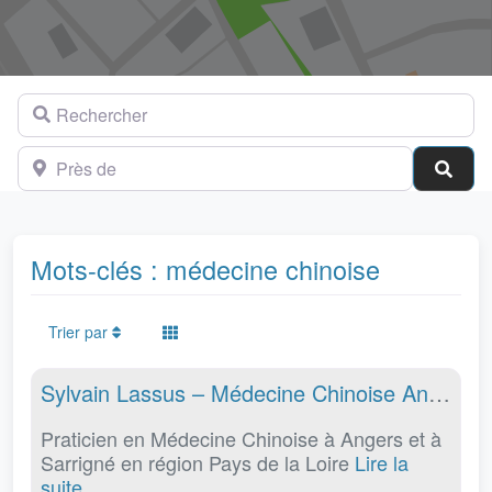
Rechercher
Près de
Cher
Mots-clés : médecine chinoise
Trier par
Fav
Santé
Sylvain Lassus – Médecine Chinoise Angers – Maine et Loire
Praticien en Médecine Chinoise à Angers et à
Sarrigné en région Pays de la Loire
Lire la
suite…