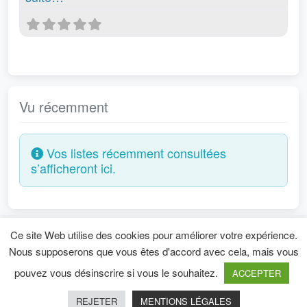
Vu récemment
Vos listes récemment consultées
s’afficheront ici.
Ce site Web utilise des cookies pour améliorer votre expérience.
Mentions légales
Nous supposerons que vous êtes d'accord avec cela, mais vous
pouvez vous désinscrire si vous le souhaitez.
ACCEPTER
Copyright © 2026
Directory Starter Theme
-
REJETER
MENTIONS LÉGALES
Powered by
WordPress
.